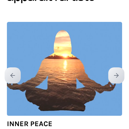
Previous slide
Next sl
INNER PEACE