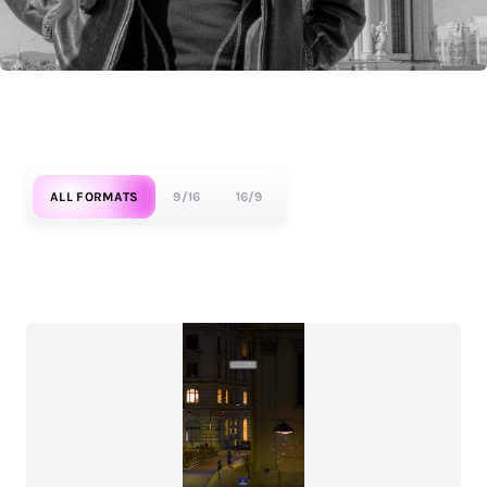
ALL FORMATS
9/16
16/9