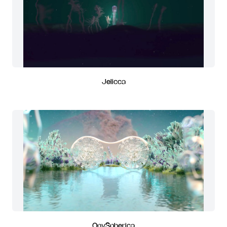
Jelicca
OnySpherica