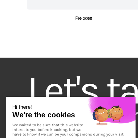
Pleiades
Let's t
ART SUR ÉCRAN
EXPÉRIENCES ARTISTIQUES
ŒUVRES S
Inscrivez-vous à notre