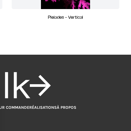
Pleiades - Vertical
alk
UR COMMANDE
RÉALISATIONS
À PROPOS