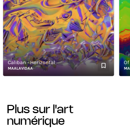
Caliban - Horizontal
Of Ter
MAALAVIDAA
MAALA
plus sur l'art
numérique