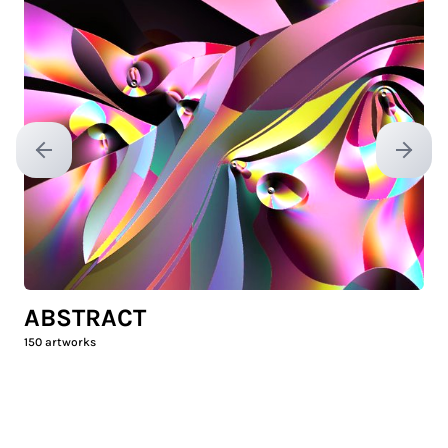
Previous slide
Next sl
ABSTRACT
150
artworks