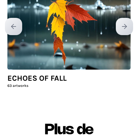
Previous slide
Next sl
ECHOES OF FALL
63
artworks
Plus de