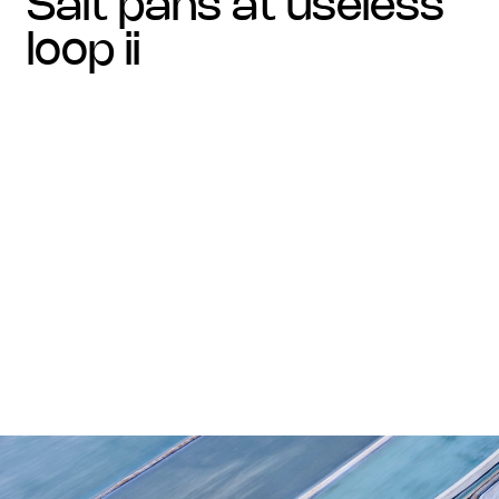
salt pans at useless
loop ii