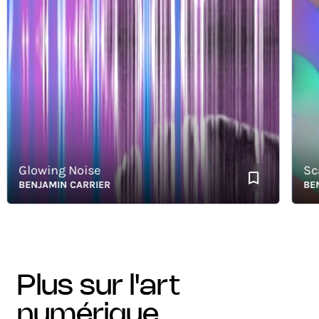
Glowing Noise
Scales
BENJAMIN CARRIER
BENJAM
plus sur l'art
numérique