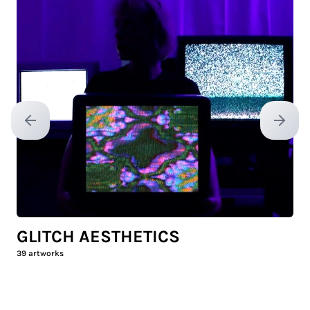
Previous slide
Next sl
GLITCH AESTHETICS
39
artworks