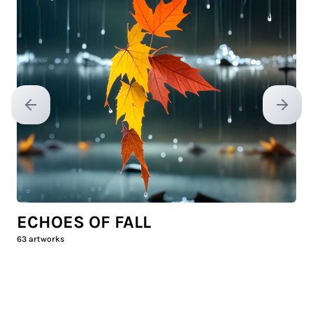
Previous slide
Next sl
ECHOES OF FALL
63
artworks