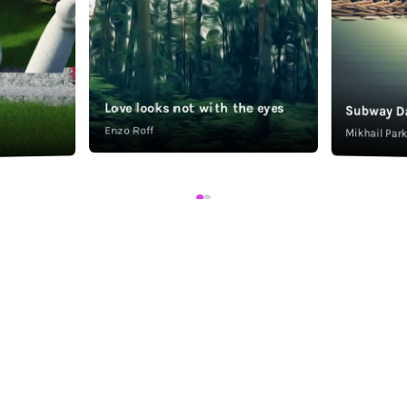
Love looks not with the eyes
Subway D
Enzo Roff
Mikhail Pa