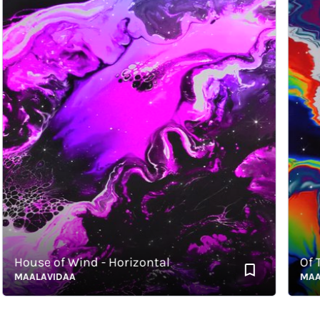
House of Wind - Horizontal
Of Terr
MAALAVIDAA
MAALAV