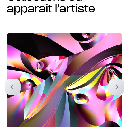
apparait l’artiste
Previous slide
Next sl