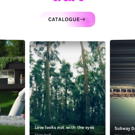
CATALOGUE
Love looks not with the eyes
Subway D
Enzo Roff