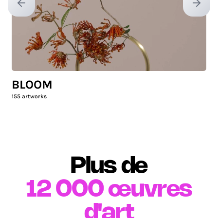
Previous slide
Next sl
BLOOM
155
artworks
Plus de
12 000
œuvres
d'art