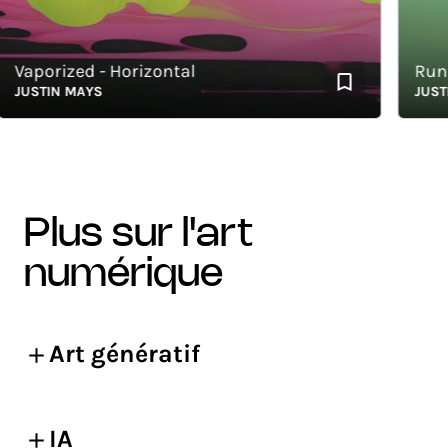
aporized - Horizontal
Run
USTIN MAYS
JUSTIN 
plus sur l'art
numérique
Art génératif
IA