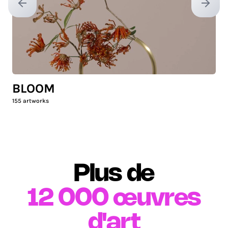
Previous slide
Next sl
BLOOM
155
artworks
Plus de
12 000
œuvres
d'art