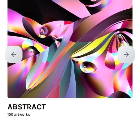
Previous slide
Next sl
ABSTRACT
150
artworks