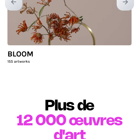
Previous slide
Next sl
BLOOM
155
artworks
Plus de
12 000
œuvres
d'art