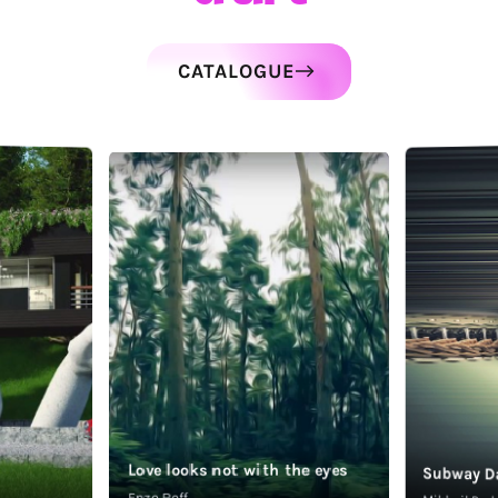
CATALOGUE
Love looks not with the eyes
Subway D
Enzo Roff