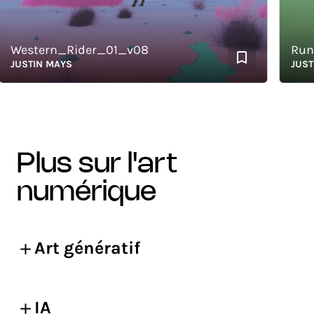
estern_Rider_01_v08
Run
USTIN MAYS
JUSTIN 
plus sur l'art
numérique
Art génératif
IA