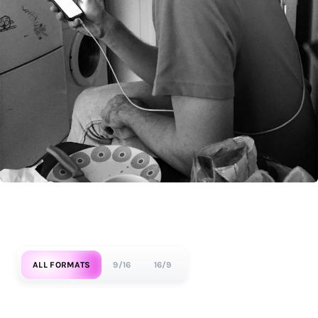
ALL FORMATS
9/16
16/9