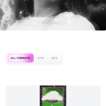
ALL FORMATS
9/16
16/9