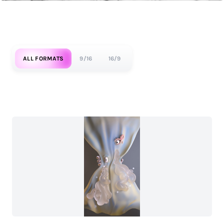
ALL FORMATS
9/16
16/9