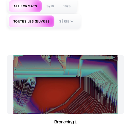
ALL FORMATS
9/16
16/9
TOUTES LES ŒUVRES
SÉRIE
Branching 1