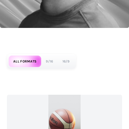
ALL FORMATS
9/16
16/9