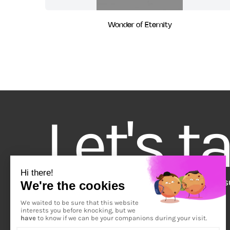
Wonder of Eternity
Let's t
ART SUR ÉCRAN
EXPÉRIENCES ARTISTIQUES
ŒUVRES S
Inscrivez-vous à notre