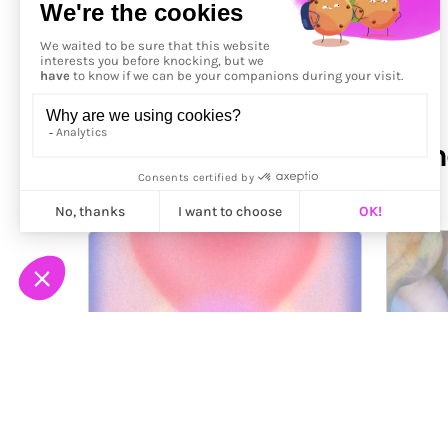
Précédent
More from
Julie Berger Li