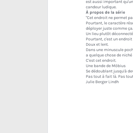
est aussi important qu'un
candeur ludique.
À propos de la série
"Cet endroit ne permet pas
Pourtant, le caractère rés
déployer juste comme ça
Un lieu plutôt déconnect
Pourtant, c'est un endroit
Doux et lent.
Dans une minuscule poche d
a quelque chose de niché 
C'est cet endroit.
Une bande de Möbius
Se dédoublant jusqu'à de
Pas tout à fait là. Pas tout
Julie Berger Lindh