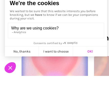
Précédent
More from
Julie Berger Li