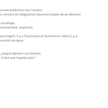
ucune prédiction sur l'avenir.
un univers en stagnation pourrait cesser de se dérouler
s le temps.
n mouvement, respirant.
n esprit, il y a l'évolution et l'extinction. Mais il y a
e entre les deux.
 jusqu'à devenir une brume.
t à fait une imprécision."