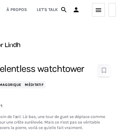
À PROPOS
LET'S TALK
er Lindh
relentless watchtower
MAGORIQUE
MÉDITATIF
rt
coin de l'œil. Là-bas, une tour de guet se déplace comme
ur une crête surélevée. Mais ce n'est pas sa véritable
avers la pierre, voilà ce qu'elle fait vraiment.